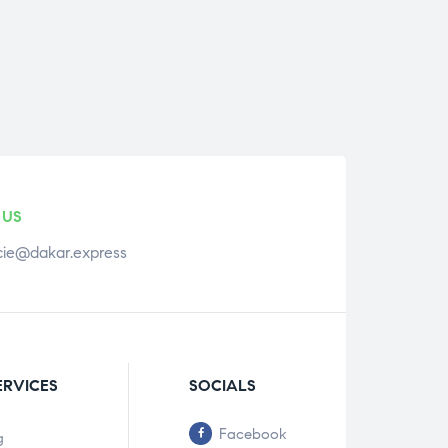
 US
ie@dakar.express
ERVICES
SOCIALS
Facebook
g