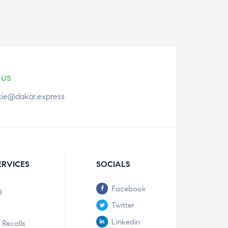
 US
ie@dakar.express
ERVICES
SOCIALS
Facebook
g
Twitter
Linkedin
 Recalls