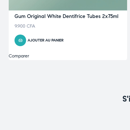
Gum Original White Dentifrice Tubes 2x75ml
9.900
CFA
AJOUTER AU PANIER
Comparer
S'