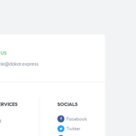
 US
ie@dakar.express
ERVICES
SOCIALS
Facebook
g
Twitter