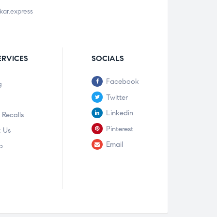
ar.express
ERVICES
SOCIALS
Facebook
g
Twitter
Linkedin
 Recalls
Pinterest
 Us
Email
p