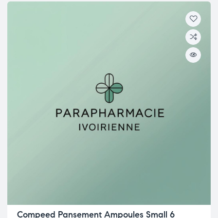
Compeed Pansement Ampoules Small 6