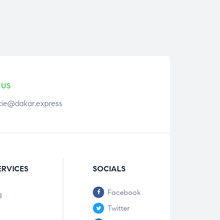
 US
ie@dakar.express
ERVICES
SOCIALS
Facebook
g
Twitter