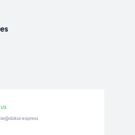
res
 US
ie@dakar.express