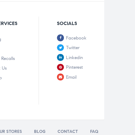
ERVICES
SOCIALS
Facebook
g
Twitter
Linkedin
 Recalls
Pinterest
 Us
Email
p
UR STORES
BLOG
CONTACT
FAQ