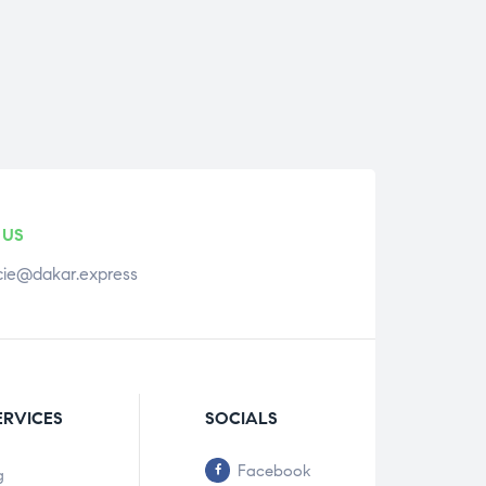
 US
ie@dakar.express
ERVICES
SOCIALS
Facebook
g