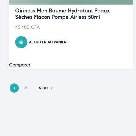
Qiriness Men Baume Hydratant Peaux
Sèches Flacon Pompe Airless 50ml
45.400
CFA
AJOUTER AU PANIER
Comparer
1
2
NEXT