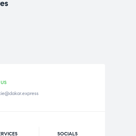
res
 US
ie@dakar.express
ERVICES
SOCIALS