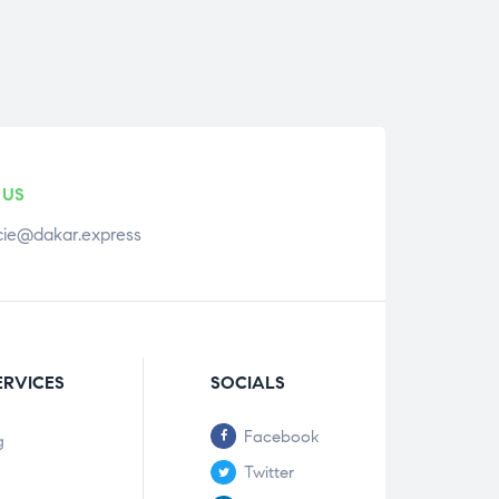
 US
ie@dakar.express
ERVICES
SOCIALS
Facebook
g
Twitter