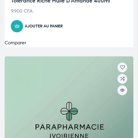
Tolérance Riche Huile D’Amande 400ml
9.900
CFA
AJOUTER AU PANIER
Comparer