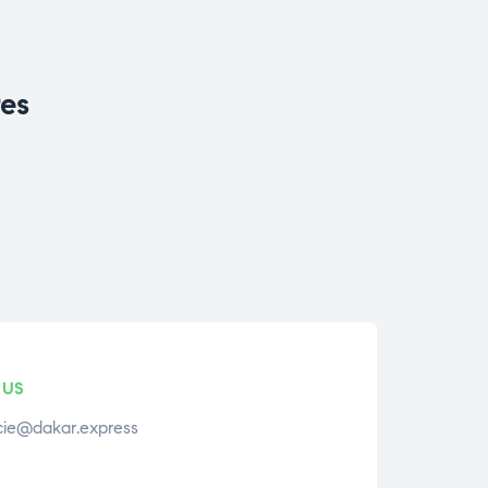
res
 US
ie@dakar.express