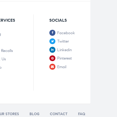
ERVICES
SOCIALS
Facebook
g
Twitter
Linkedin
 Recalls
Pinterest
 Us
Email
p
UR STORES
BLOG
CONTACT
FAQ