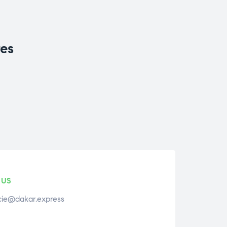
res
 US
ie@dakar.express