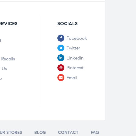
ERVICES
SOCIALS
Facebook
g
Twitter
Linkedin
 Recalls
Pinterest
 Us
Email
p
UR STORES
BLOG
CONTACT
FAQ