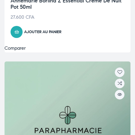
Annemarie Börlind Z Essential Crème De Nuit
Pot 50ml
27.600
CFA
AJOUTER AU PANIER
Comparer