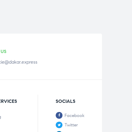
 US
ie@dakar.express
ERVICES
SOCIALS
Facebook
g
Twitter