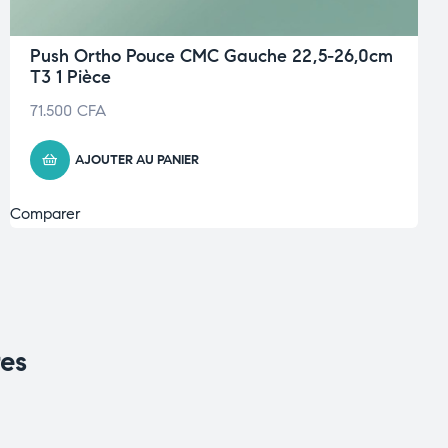
Push Ortho Pouce CMC Gauche 22,5-26,0cm
T3 1 Pièce
71.500
CFA
AJOUTER AU PANIER
Comparer
res