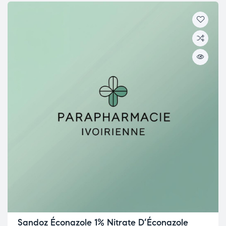
Sandoz Éconazole 1% Nitrate D’Éconazole