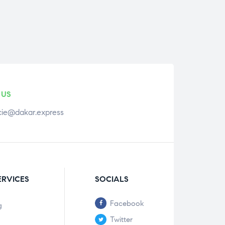
 US
ie@dakar.express
ERVICES
SOCIALS
Facebook
g
Twitter