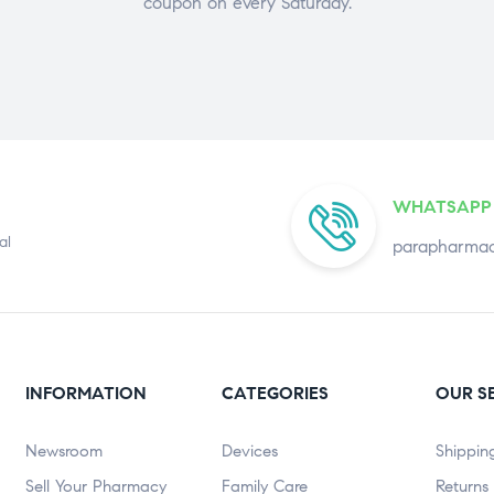
coupon on every Saturday.
WHATSAPP
al
parapharmac
INFORMATION
CATEGORIES
OUR S
Newsroom
Devices
Shippin
Sell Your Pharmacy
Family Care
Returns