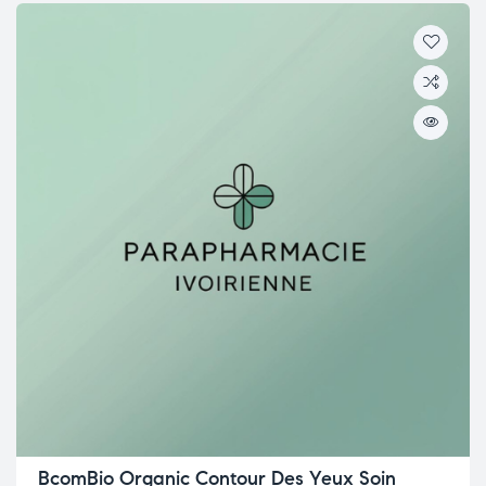
BcomBio Organic Contour Des Yeux Soin