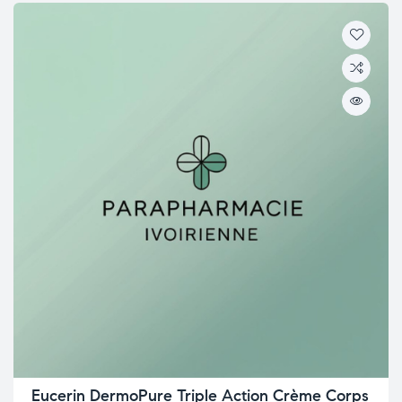
Eucerin DermoPure Triple Action Crème Corps