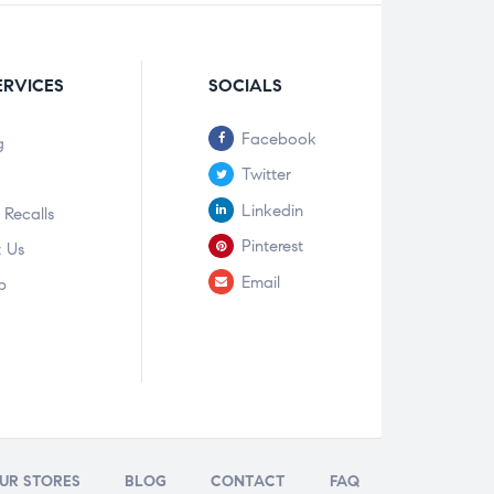
ERVICES
SOCIALS
Facebook
g
Twitter
Linkedin
 Recalls
Pinterest
 Us
Email
p
UR STORES
BLOG
CONTACT
FAQ