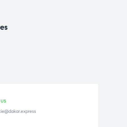
res
 US
ie@dakar.express