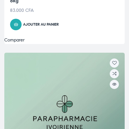
8kg
83.000
CFA
AJOUTER AU PANIER
Comparer