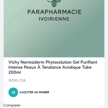
Vichy Normaderm Phytosolution Gel Purifiant
Intense Peaux À Tendance Acnéique Tube
200ml
15.100
CFA
AJOUTER AU PANIER
Comparer