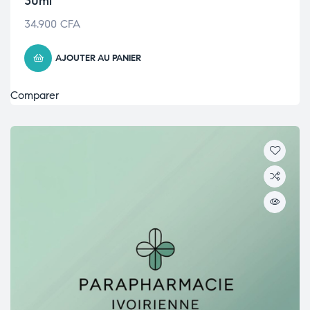
30ml
34.900
CFA
AJOUTER AU PANIER
Comparer