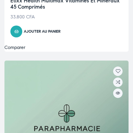
Etixx Health Multimax Vitamines Et Minéraux
45 Comprimés
33.800
CFA
AJOUTER AU PANIER
Comparer