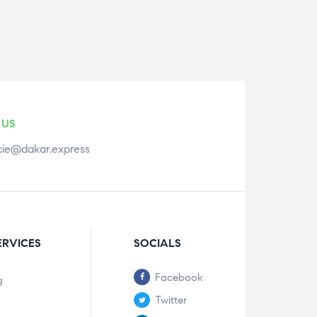
 US
ie@dakar.express
ERVICES
SOCIALS
Facebook
g
Twitter