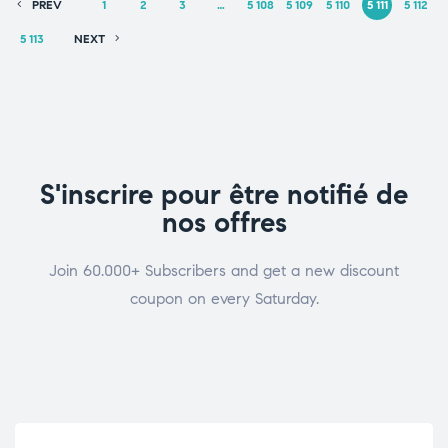
PREV
1
2
3
…
5 108
5 109
5 110
5 111
5 112
5 113
NEXT
S'inscrire pour être notifié de
nos offres
Join 60.000+ Subscribers and get a new discount
coupon on every Saturday.