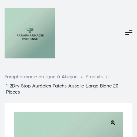
Parapharmacie en ligne à Abidjan
>
Produits
>
1-2Dry Stop Auréoles Patchs Aisselle Large Blanc 20
Pièces